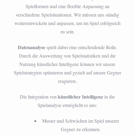
Spielformen und eine flexible Anpassung an
verschiedene Spielsituationen. Wir müssen uns ständig
weiterentwickeln und anpassen, um im Spiel erfolgreich
zu sein.
Datenanalyse
spielt dabei eine entscheidende Rolle.
Durch die Auswertung von Spielstatistiken und die
Nutzung künstlicher Intelligenz können wir unsere
Spielstrategien optimieren und gezielt auf unsere Gegner
reagieren.
künstlicher Intelligenz
Die Integration von
in die
Spielanalyse ermöglicht es uns:
Muster und Schwächen im Spiel unserer
Gegner zu erkennen.