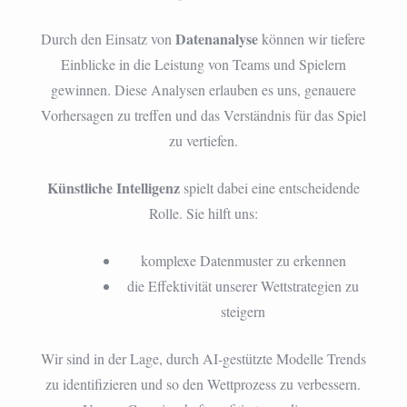
Datenanalyse
Durch den Einsatz von
können wir tiefere
Einblicke in die Leistung von Teams und Spielern
gewinnen. Diese Analysen erlauben es uns, genauere
Vorhersagen zu treffen und das Verständnis für das Spiel
zu vertiefen.
Künstliche Intelligenz
spielt dabei eine entscheidende
Rolle. Sie hilft uns:
komplexe Datenmuster zu erkennen
die Effektivität unserer Wettstrategien zu
steigern
Wir sind in der Lage, durch AI-gestützte Modelle Trends
zu identifizieren und so den Wettprozess zu verbessern.