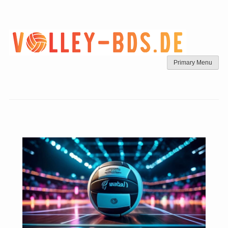
Skip
to
content
Primary Menu