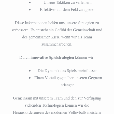
Unsere Taktiken zu verfeinern.
Effektiver auf dem Feld zu agieren.
Diese Informationen helfen uns, unsere Strategien zu
verbessern. Es entsteht ein Gefühl der Gemeinschaft und
des gemeinsamen Ziels, wenn wir als Team
zusammenarbeiten.
innovative Spielstrategien
Durch
können wir:
Die Dynamik des Spiels beeinflussen.
Einen Vorteil gegenüber unseren Gegnern
erlangen.
Gemeinsam mit unserem Team und den zur Verfügung
stehenden Technologien können wir die
Herausforderungen des modernen Volleyballs meistern