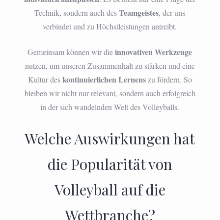
Teamgeistes
Technik, sondern auch des
, der uns
verbindet und zu Höchstleistungen antreibt.
innovativen Werkzeuge
Gemeinsam können wir die
nutzen, um unseren Zusammenhalt zu stärken und eine
kontinuierlichen Lernens
Kultur des
zu fördern. So
bleiben wir nicht nur relevant, sondern auch erfolgreich
in der sich wandelnden Welt des Volleyballs.
Welche Auswirkungen hat
die Popularität von
Volleyball auf die
Wettbranche?