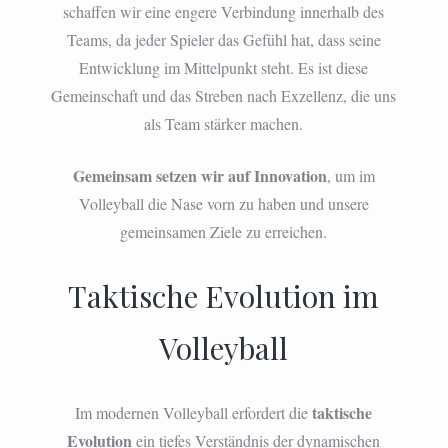
schaffen wir eine engere Verbindung innerhalb des
Teams, da jeder Spieler das Gefühl hat, dass seine
Entwicklung im Mittelpunkt steht. Es ist diese
Gemeinschaft und das Streben nach Exzellenz, die uns
als Team stärker machen.
Gemeinsam setzen wir auf Innovation
, um im
Volleyball die Nase vorn zu haben und unsere
gemeinsamen Ziele zu erreichen.
Taktische Evolution im
Volleyball
taktische
Im modernen Volleyball erfordert die
Evolution
ein tiefes Verständnis der dynamischen