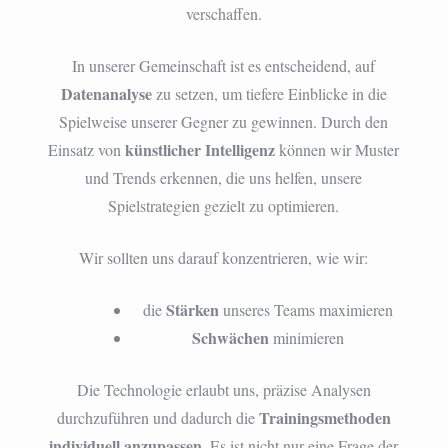
verschaffen.
In unserer Gemeinschaft ist es entscheidend, auf
Datenanalyse
zu setzen, um tiefere Einblicke in die
Spielweise unserer Gegner zu gewinnen. Durch den
künstlicher Intelligenz
Einsatz von
können wir Muster
und Trends erkennen, die uns helfen, unsere
Spielstrategien gezielt zu optimieren.
Wir sollten uns darauf konzentrieren, wie wir:
Stärken
die
unseres Teams maximieren
Schwächen
minimieren
Die Technologie erlaubt uns, präzise Analysen
Trainingsmethoden
durchzuführen und dadurch die
individuell anzupassen
. Es ist nicht nur eine Frage der