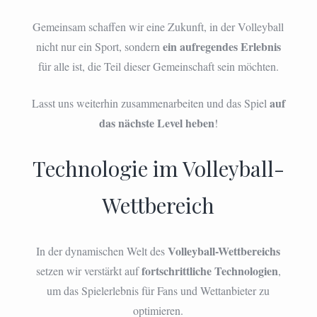
Gemeinsam schaffen wir eine Zukunft, in der Volleyball
ein aufregendes Erlebnis
nicht nur ein Sport, sondern
für alle ist, die Teil dieser Gemeinschaft sein möchten.
auf
Lasst uns weiterhin zusammenarbeiten und das Spiel
das nächste Level heben
!
Technologie im Volleyball-
Wettbereich
Volleyball-Wettbereichs
In der dynamischen Welt des
fortschrittliche Technologien
setzen wir verstärkt auf
,
um das Spielerlebnis für Fans und Wettanbieter zu
optimieren.