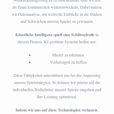
als Team kontinuierlich weiterentwickeln. Dabei nutzen
wir Datenanalyse, um wertvolle Einblicke in die Stärken
und Schwächen unserer Spieler zu gewinnen.
Künstliche Intelligenz spielt eine Schlüsselrolle
in
diesem Prozess. KI-gestützte Systeme helfen uns:
Muster zu erkennen
Vorhersagen zu treffen
Diese Fähigkeiten unterstützen uns bei der Anpassung
unserer Spielstrategien. So können wir präzise auf die
individuellen Bedürfnisse unserer Spieler eingehen und
ihre Leistung optimieren.
Indem wir uns auf diese Technologien verlassen
,