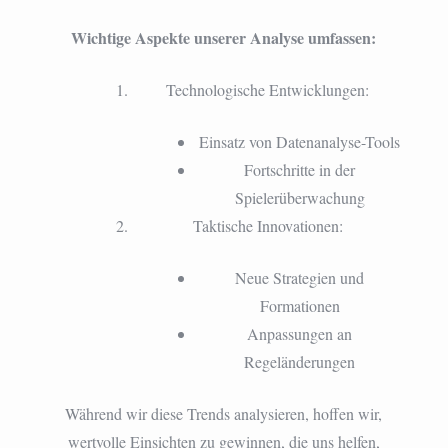
Wichtige Aspekte unserer Analyse umfassen:
Technologische Entwicklungen:
Einsatz von Datenanalyse-Tools
Fortschritte in der
Spielerüberwachung
Taktische Innovationen:
Neue Strategien und
Formationen
Anpassungen an
Regeländerungen
Während wir diese Trends analysieren, hoffen wir,
wertvolle Einsichten zu gewinnen, die uns helfen,