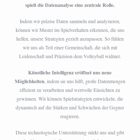
spielt die Datenanalyse eine zentrale Rolle.
Indem wir präzise Daten sammeln und analysieren,
können wir Muster im Spielverhalten erkennen, die uns
helfen, unsere Strategien gezielt anzupassen. So fühlen
wir uns als Teil einer Gemeinschaft, die sich mit
Leidenschaft und Präzision dem Volleyball widmet.
Künstliche Intelligenz eröffnet uns neue
Möglichkeiten
, indem sie uns hilft, große Datenmengen
effizient zu verarbeiten und wertvolle Einsichten zu
gewinnen. Wir können Spielstrategien entwickeln, die
dynamisch auf die Stärken und Schwächen der Gegner
reagieren.
Diese technologische Unterstützung stärkt uns und gibt