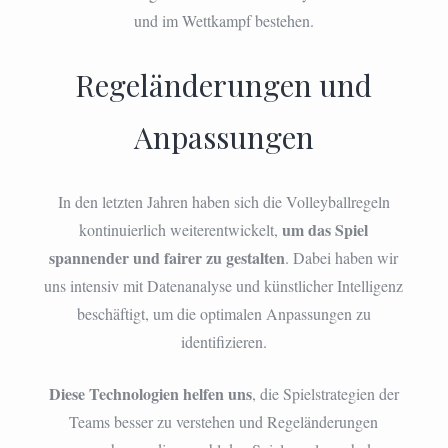
und im Wettkampf bestehen.
Regeländerungen und
Anpassungen
In den letzten Jahren haben sich die Volleyballregeln
um das Spiel
kontinuierlich weiterentwickelt,
spannender und fairer zu gestalten
. Dabei haben wir
uns intensiv mit Datenanalyse und künstlicher Intelligenz
beschäftigt, um die optimalen Anpassungen zu
identifizieren.
Diese Technologien helfen uns
, die Spielstrategien der
Teams besser zu verstehen und Regeländerungen