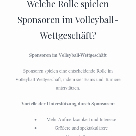
Welche Rolle spielen
Sponsoren im Volleyball-
Wettgeschäft?
Sponsoren im Volleyball-Wettgeschäft
Sponsoren spielen eine entscheidende Rolle im
Volleyball-Wettgeschäft, indem sie Teams und Turniere
unterstützen.
Vorteile der Unterstützung durch Sponsoren:
Mehr Aufmerksamkeit und Interesse
Größere und spektakulärere