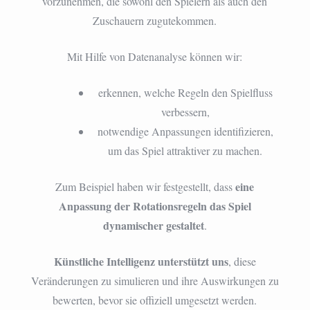
vorzunehmen, die sowohl den Spielern als auch den
Zuschauern zugutekommen.
Mit Hilfe von Datenanalyse können wir:
erkennen, welche Regeln den Spielfluss
verbessern,
notwendige Anpassungen identifizieren,
um das Spiel attraktiver zu machen.
eine
Zum Beispiel haben wir festgestellt, dass
Anpassung der Rotationsregeln das Spiel
dynamischer gestaltet
.
Künstliche Intelligenz unterstützt uns
, diese
Veränderungen zu simulieren und ihre Auswirkungen zu
bewerten, bevor sie offiziell umgesetzt werden.