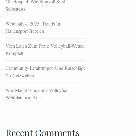
Glücksspiel: Wie Sinnvoll Sind
Selbsttests
Wettanalyse 2025: Trends Im
Hallensport-Bereich
Vom Laien Zum Profi: Volleyball-Wetten
Komplett
Community-Erfahrungen Und Ratschläge
Zu Netzwetten
Was Macht Eine Gute Volleyball-
Wettplattform Aus?
Recent Comments