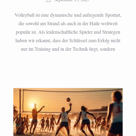
Volleyball ist eine dynamische und aufregende Sportart,
die sowohl am Strand als auch in der Halle weltweit
populär ist. Als leidenschaftliche Spieler und Strategen
haben wir erkannt, dass der Schlüssel zum Erfolg nicht
nur im Training und in der Technik liegt, sondern