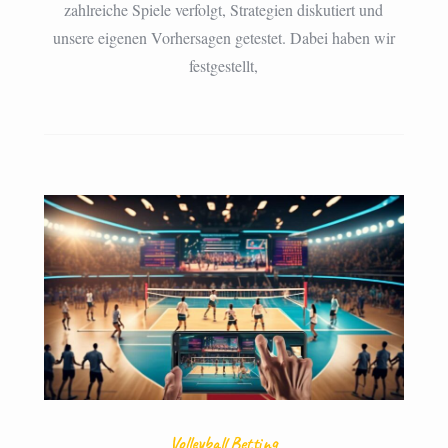
zahlreiche Spiele verfolgt, Strategien diskutiert und
unsere eigenen Vorhersagen getestet. Dabei haben wir
festgestellt,
Volleyball Betting