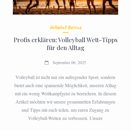
Volleyball Betting
Profis erklären: Volleyball Wett-Tipps
für den Alltag
September 06, 2025
Volleyball ist nicht nur ein aufregender Sport, sondern
bietet auch eine spannende Möglichkeit, unseren Alltag
mit ein wenig Wettkampfgeist zu bereichern. In diesem
Artikel möchten wir unsere gesammelten Erfahrungen
und Tipps mit euch teilen, um euren Zugang zu
Volleyball-Wetten zu verbessern. Unsere