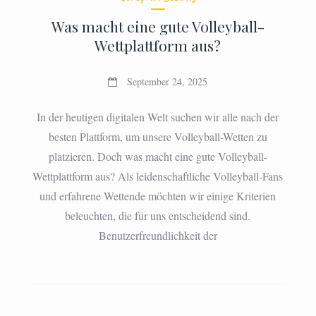
Was macht eine gute Volleyball-
Wettplattform aus?
September 24, 2025
In der heutigen digitalen Welt suchen wir alle nach der
besten Plattform, um unsere Volleyball-Wetten zu
platzieren. Doch was macht eine gute Volleyball-
Wettplattform aus? Als leidenschaftliche Volleyball-Fans
und erfahrene Wettende möchten wir einige Kriterien
beleuchten, die für uns entscheidend sind.
Benutzerfreundlichkeit der