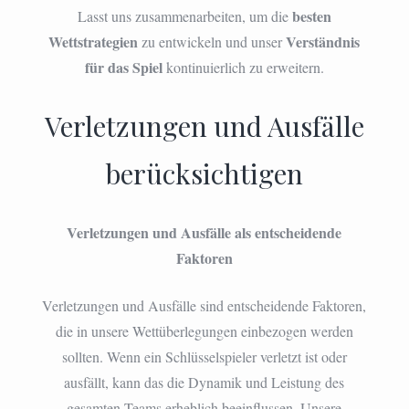
besten
Lasst uns zusammenarbeiten, um die
Wettstrategien
Verständnis
zu entwickeln und unser
für das Spiel
kontinuierlich zu erweitern.
Verletzungen und Ausfälle
berücksichtigen
Verletzungen und Ausfälle als entscheidende
Faktoren
Verletzungen und Ausfälle sind entscheidende Faktoren,
die in unsere Wettüberlegungen einbezogen werden
sollten. Wenn ein Schlüsselspieler verletzt ist oder
ausfällt, kann das die Dynamik und Leistung des
gesamten Teams erheblich beeinflussen. Unsere