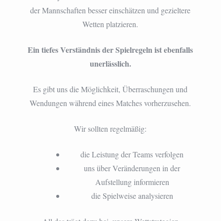
der Mannschaften besser einschätzen und gezieltere
Wetten platzieren.
Ein tiefes Verständnis der Spielregeln ist ebenfalls
unerlässlich.
Es gibt uns die Möglichkeit, Überraschungen und
Wendungen während eines Matches vorherzusehen.
Wir sollten regelmäßig:
die Leistung der Teams verfolgen
uns über Veränderungen in der
Aufstellung informieren
die Spielweise analysieren