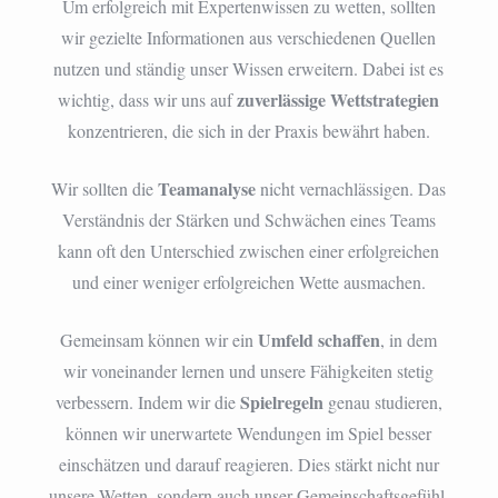
Um erfolgreich mit Expertenwissen zu wetten, sollten
wir gezielte Informationen aus verschiedenen Quellen
nutzen und ständig unser Wissen erweitern. Dabei ist es
zuverlässige Wettstrategien
wichtig, dass wir uns auf
konzentrieren, die sich in der Praxis bewährt haben.
Teamanalyse
Wir sollten die
nicht vernachlässigen. Das
Verständnis der Stärken und Schwächen eines Teams
kann oft den Unterschied zwischen einer erfolgreichen
und einer weniger erfolgreichen Wette ausmachen.
Umfeld schaffen
Gemeinsam können wir ein
, in dem
wir voneinander lernen und unsere Fähigkeiten stetig
Spielregeln
verbessern. Indem wir die
genau studieren,
können wir unerwartete Wendungen im Spiel besser
einschätzen und darauf reagieren. Dies stärkt nicht nur
unsere Wetten, sondern auch unser Gemeinschaftsgefühl.