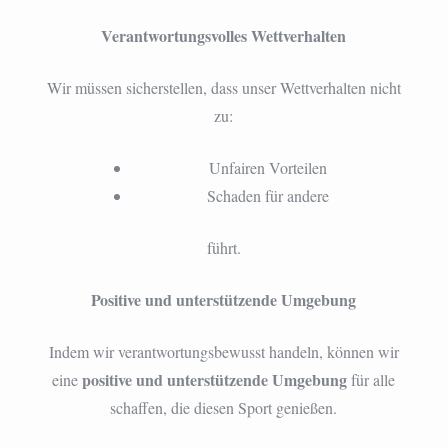
Verantwortungsvolles Wettverhalten
Wir müssen sicherstellen, dass unser Wettverhalten nicht
zu:
Unfairen Vorteilen
Schaden für andere
führt.
Positive und unterstützende Umgebung
Indem wir verantwortungsbewusst handeln, können wir
positive und unterstützende Umgebung
eine
für alle
schaffen, die diesen Sport genießen.