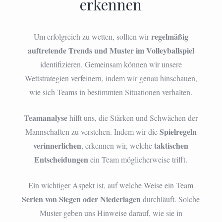
erkennen
regelmäßig
Um erfolgreich zu wetten, sollten wir
auftretende Trends und Muster im Volleyballspiel
identifizieren. Gemeinsam können wir unsere
Wettstrategien verfeinern, indem wir genau hinschauen,
wie sich Teams in bestimmten Situationen verhalten.
Teamanalyse
hilft uns, die Stärken und Schwächen der
Spielregeln
Mannschaften zu verstehen. Indem wir die
verinnerlichen
taktischen
, erkennen wir, welche
Entscheidungen
ein Team möglicherweise trifft.
Ein wichtiger Aspekt ist, auf welche Weise ein Team
Serien von Siegen oder Niederlagen
durchläuft. Solche
Muster geben uns Hinweise darauf, wie sie in