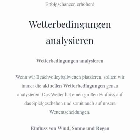
Erfolgschancen erhöhen!
Wetterbedingungen
analysieren
Wetterbedingungen analysieren
Wenn wir Beachvolleyballwetten platzieren, sollten wir
aktuellen Wetterbedingungen
immer die
genau
analysieren. Das Wetter hat einen großen Einfluss auf
das Spielgeschehen und somit auch auf unsere
Wettentscheidungen.
Einfluss von Wind, Sonne und Regen