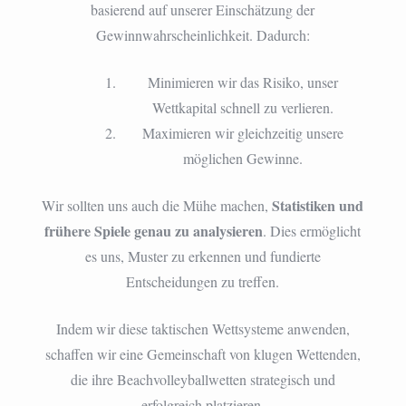
basierend auf unserer Einschätzung der
Gewinnwahrscheinlichkeit. Dadurch:
Minimieren wir das Risiko, unser
Wettkapital schnell zu verlieren.
Maximieren wir gleichzeitig unsere
möglichen Gewinne.
Statistiken und
Wir sollten uns auch die Mühe machen,
frühere Spiele genau zu analysieren
. Dies ermöglicht
es uns, Muster zu erkennen und fundierte
Entscheidungen zu treffen.
Indem wir diese taktischen Wettsysteme anwenden,
schaffen wir eine Gemeinschaft von klugen Wettenden,
die ihre Beachvolleyballwetten strategisch und
erfolgreich platzieren.