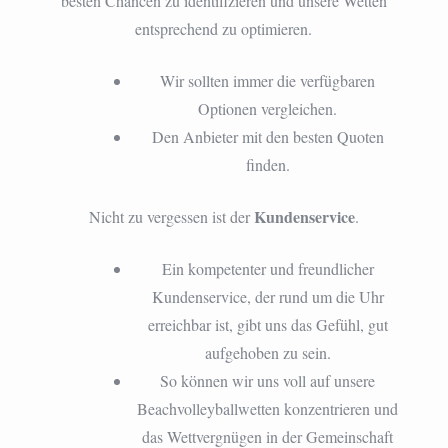
besten Chancen zu identifizieren und unsere Wetten
entsprechend zu optimieren.
Wir sollten immer die verfügbaren
Optionen vergleichen.
Den Anbieter mit den besten Quoten
finden.
Kundenservice
Nicht zu vergessen ist der
.
Ein kompetenter und freundlicher
Kundenservice, der rund um die Uhr
erreichbar ist, gibt uns das Gefühl, gut
aufgehoben zu sein.
So können wir uns voll auf unsere
Beachvolleyballwetten konzentrieren und
das Wettvergnügen in der Gemeinschaft