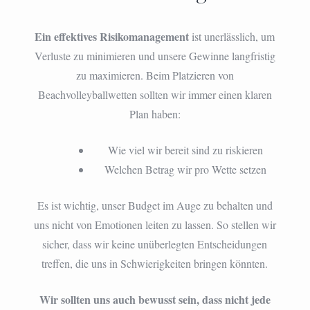
Ein effektives Risikomanagement
ist unerlässlich, um
Verluste zu minimieren und unsere Gewinne langfristig
zu maximieren. Beim Platzieren von
Beachvolleyballwetten sollten wir immer einen klaren
Plan haben:
Wie viel wir bereit sind zu riskieren
Welchen Betrag wir pro Wette setzen
Es ist wichtig, unser Budget im Auge zu behalten und
uns nicht von Emotionen leiten zu lassen. So stellen wir
sicher, dass wir keine unüberlegten Entscheidungen
treffen, die uns in Schwierigkeiten bringen könnten.
Wir sollten uns auch bewusst sein, dass nicht jede