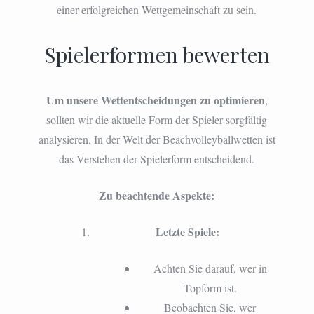
einer erfolgreichen Wettgemeinschaft zu sein.
Spielerformen bewerten
Um unsere Wettentscheidungen zu optimieren
,
sollten wir die aktuelle Form der Spieler sorgfältig
analysieren. In der Welt der Beachvolleyballwetten ist
das Verstehen der Spielerform entscheidend.
Zu beachtende Aspekte:
Letzte Spiele:
Achten Sie darauf, wer in
Topform ist.
Beobachten Sie, wer