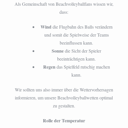
Als Gemeinschaft von Beachvolleyballfans wissen wir,
dass:
Wind
die Flugbahn des Balls verändern
und somit die Spielweise der Teams
beeinflussen kann.
Sonne
die Sicht der Spieler
beeinträchtigen kann.
Regen
das Spielfeld rutschig machen
kann.
Wir sollten uns also immer über die Wettervorhersagen
informieren, um unsere Beachvolleyballwetten optimal
zu gestalten.
Rolle der Temperatur