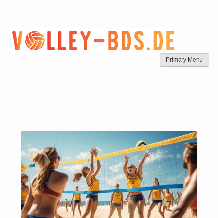
Skip
to
content
Primary Menu