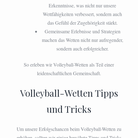
Erkenntnisse, was nicht nur unsere
Wettfähigkeiten verbessert, sondern auch
das Gefühl der Zugehörigkeit stärkt.
Gemeinsame Erlebnisse und Strategien
machen das Wetten nicht nur aufregender,
sondern auch erfolgreicher.
So erleben wir Volleyball-Wetten als Teil einer
leidenschaftlichen Gemeinschaft.
Volleyball-Wetten Tipps
und Tricks
Um unsere Erfolgschancen beim Volleyball-Wetten zu
erhöhen, sollten wir einige bewährte Tipps und Tricks