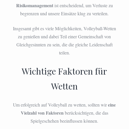
Risikomanagement
ist entscheidend, um Verluste zu
begrenzen und unsere Einsätze klug zu verteilen.
Insgesamt gibt es viele Möglichkeiten, Volleyball-Wetten
zu genießen und dabei Teil einer Gemeinschaft von
Gleichgesinnten zu sein, die die gleiche Leidenschaft
teilen.
Wichtige Faktoren für
Wetten
eine
Um erfolgreich auf Volleyball zu wetten, sollten wir
Vielzahl von Faktoren
berücksichtigen, die das
Spielgeschehen beeinflussen können.