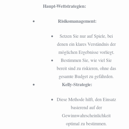
Haupt-Wettstrategien:
Risikomanagement:
Setzen Sie nur auf Spiele, bei
denen ein klares Verständnis der
möglichen Ergebnisse vorliegt.
Bestimmen Sie, wie viel Sie
bereit sind zu riskieren, ohne das
gesamte Budget zu gefährden.
Kelly-Strategie:
Diese Methode hilft, den Einsatz
basierend auf der
Gewinnwahrscheinlichkeit
optimal zu bestimmen.