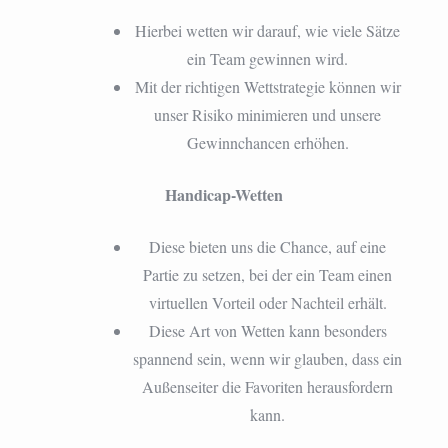
Hierbei wetten wir darauf, wie viele Sätze
ein Team gewinnen wird.
Mit der richtigen Wettstrategie können wir
unser Risiko minimieren und unsere
Gewinnchancen erhöhen.
Handicap-Wetten
Diese bieten uns die Chance, auf eine
Partie zu setzen, bei der ein Team einen
virtuellen Vorteil oder Nachteil erhält.
Diese Art von Wetten kann besonders
spannend sein, wenn wir glauben, dass ein
Außenseiter die Favoriten herausfordern
kann.