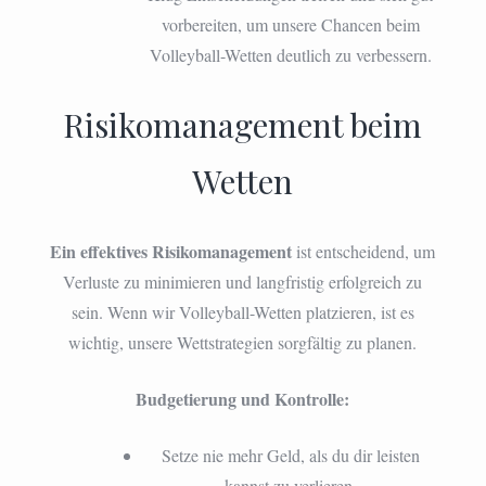
vorbereiten, um unsere Chancen beim
Volleyball-Wetten deutlich zu verbessern.
Risikomanagement beim
Wetten
Ein effektives Risikomanagement
ist entscheidend, um
Verluste zu minimieren und langfristig erfolgreich zu
sein. Wenn wir Volleyball-Wetten platzieren, ist es
wichtig, unsere Wettstrategien sorgfältig zu planen.
Budgetierung und Kontrolle:
Setze nie mehr Geld, als du dir leisten
kannst zu verlieren.