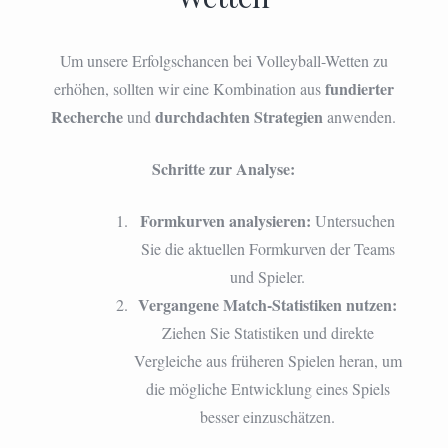
Um unsere Erfolgschancen bei Volleyball-Wetten zu
fundierter
erhöhen, sollten wir eine Kombination aus
Recherche
durchdachten Strategien
und
anwenden.
Schritte zur Analyse:
Formkurven analysieren:
Untersuchen
Sie die aktuellen Formkurven der Teams
und Spieler.
Vergangene Match-Statistiken nutzen:
Ziehen Sie Statistiken und direkte
Vergleiche aus früheren Spielen heran, um
die mögliche Entwicklung eines Spiels
besser einzuschätzen.