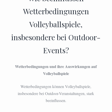
Wetterbedingungen
Volleyballspiele,
insbesondere bei Outdoor-
Events?
Wetterbedingungen und ihre Auswirkungen auf
Volleyballspiele
Wetterbedingungen können Volleyballspiele,
insbesondere bei Outdoor-Veranstaltungen, stark
beeinflussen.