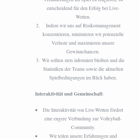
entscheidend für den Erfolg bei Live-
Wetten.
Indem wir uns auf Risikomanagement
konzentrieren, minimieren wir potenzielle
Verluste und maximieren unsere
Gewinnchancen.
Wir sollten stets informiert bleiben und die
Statistiken der Teams sowie die aktuellen
Spielbedingungen im Blick haben.
Interaktivität und Gemeinschaft
:
Die Interaktivität von Live-Wetten fördert
eine engere Verbindung zur Volleyball-
Community.
Wir teilen unsere Erfahrungen und