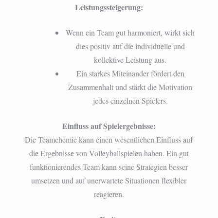
Leistungssteigerung:
Wenn ein Team gut harmoniert, wirkt sich
dies positiv auf die individuelle und
kollektive Leistung aus.
Ein starkes Miteinander fördert den
Zusammenhalt und stärkt die Motivation
jedes einzelnen Spielers.
Einfluss auf Spielergebnisse:
Die Teamchemie kann einen wesentlichen Einfluss auf
die Ergebnisse von Volleyballspielen haben. Ein gut
funktionierendes Team kann seine Strategien besser
umsetzen und auf unerwartete Situationen flexibler
reagieren.