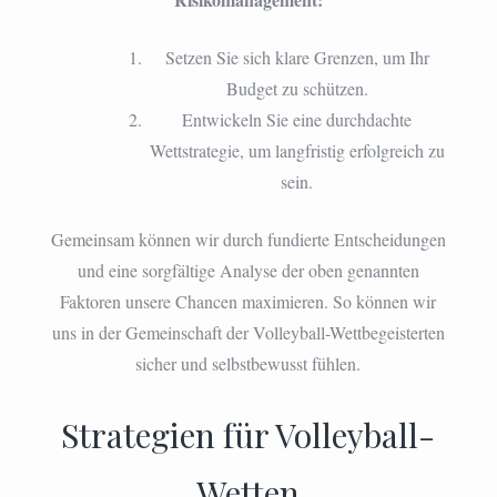
Setzen Sie sich klare Grenzen, um Ihr
Budget zu schützen.
Entwickeln Sie eine durchdachte
Wettstrategie, um langfristig erfolgreich zu
sein.
Gemeinsam können wir durch fundierte Entscheidungen
und eine sorgfältige Analyse der oben genannten
Faktoren unsere Chancen maximieren. So können wir
uns in der Gemeinschaft der Volleyball-Wettbegeisterten
sicher und selbstbewusst fühlen.
Strategien für Volleyball-
Wetten