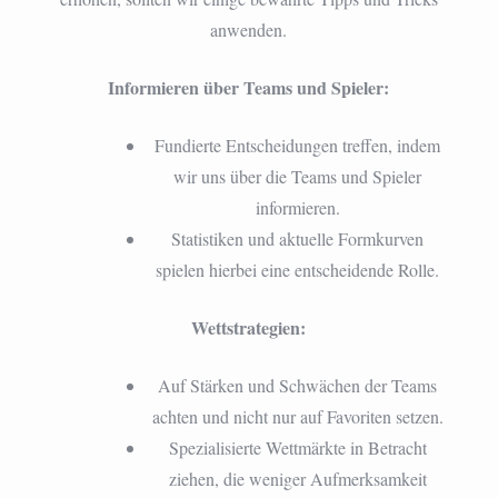
anwenden.
Informieren über Teams und Spieler:
Fundierte Entscheidungen treffen, indem
wir uns über die Teams und Spieler
informieren.
Statistiken und aktuelle Formkurven
spielen hierbei eine entscheidende Rolle.
Wettstrategien:
Auf Stärken und Schwächen der Teams
achten und nicht nur auf Favoriten setzen.
Spezialisierte Wettmärkte in Betracht
ziehen, die weniger Aufmerksamkeit