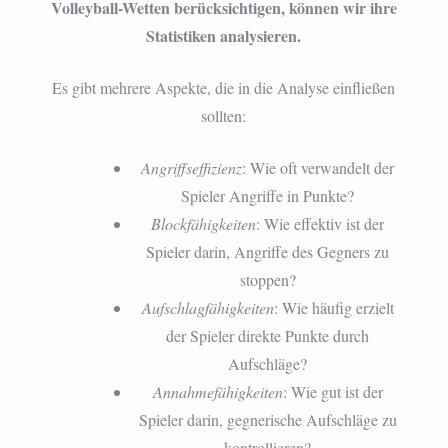
Volleyball-Wetten berücksichtigen, können wir ihre
Statistiken analysieren.
Es gibt mehrere Aspekte, die in die Analyse einfließen
sollten:
Angriffseffizienz
: Wie oft verwandelt der
Spieler Angriffe in Punkte?
Blockfähigkeiten
: Wie effektiv ist der
Spieler darin, Angriffe des Gegners zu
stoppen?
Aufschlagfähigkeiten
: Wie häufig erzielt
der Spieler direkte Punkte durch
Aufschläge?
Annahmefähigkeiten
: Wie gut ist der
Spieler darin, gegnerische Aufschläge zu
kontrollieren?