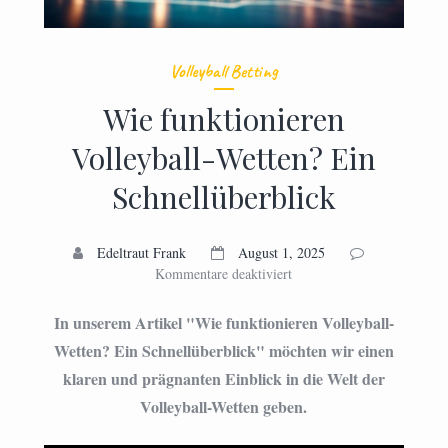
Volleyball Betting
Wie funktionieren
Volleyball-Wetten? Ein
Schnellüberblick
Edeltraut Frank
August 1, 2025
für
Kommentare deaktiviert
Wie
funktionieren
In unserem Artikel "Wie funktionieren Volleyball-
Volleyball-
Wetten? Ein Schnellüberblick" möchten wir einen
Wetten?
klaren und prägnanten Einblick in die Welt der
Ein
Schnellüberblick
Volleyball-Wetten geben.