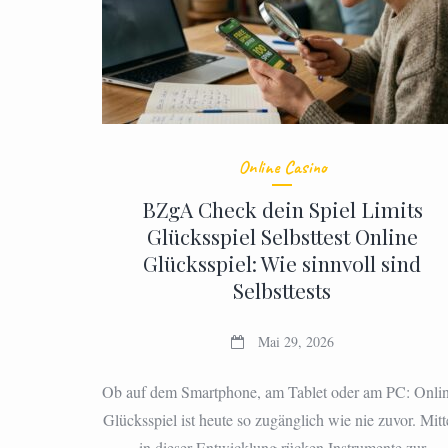
Online Casino
BZgA Check dein Spiel Limits
Glücksspiel Selbsttest Online
Glücksspiel: Wie sinnvoll sind
Selbsttests
Mai 29, 2026
Ob auf dem Smartphone, am Tablet oder am PC: Onli
Glücksspiel ist heute so zugänglich wie nie zuvor. Mit
in dieser Entwicklung rücken Instrumente zur