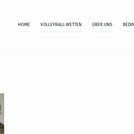
HOME
VOLLEYBALL-WETTEN
ÜBER UNS
BEDI