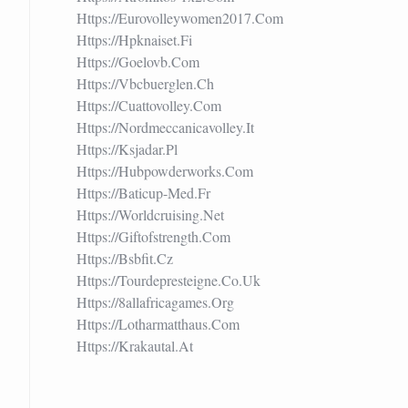
Https://eurovolleywomen2017.com
Https://hpknaiset.fi
Https://goelovb.com
Https://vbcbuerglen.ch
Https://cuattovolley.com
Https://nordmeccanicavolley.it
Https://ksjadar.pl
Https://hubpowderworks.com
Https://baticup-Med.fr
Https://worldcruising.net
Https://giftofstrength.com
Https://bsbfit.cz
Https://tourdepresteigne.co.uk
Https://8allafricagames.org
Https://lotharmatthaus.com
Https://krakautal.at