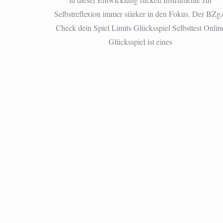
Selbstreflexion immer stärker in den Fokus. Der BZ
Check dein Spiel Limits Glücksspiel Selbsttest Onlin
Glücksspiel ist eines