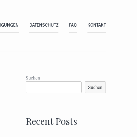
NGUNGEN
DATENSCHUTZ
FAQ
KONTAKT
Suchen
Suchen
Recent Posts