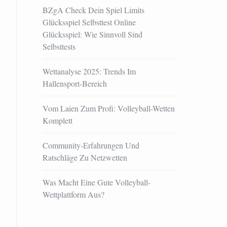
BZgA Check Dein Spiel Limits
Glücksspiel Selbsttest Online
Glücksspiel: Wie Sinnvoll Sind
Selbsttests
Wettanalyse 2025: Trends Im
Hallensport-Bereich
Vom Laien Zum Profi: Volleyball-Wetten
Komplett
Community-Erfahrungen Und
Ratschläge Zu Netzwetten
Was Macht Eine Gute Volleyball-
Wettplattform Aus?