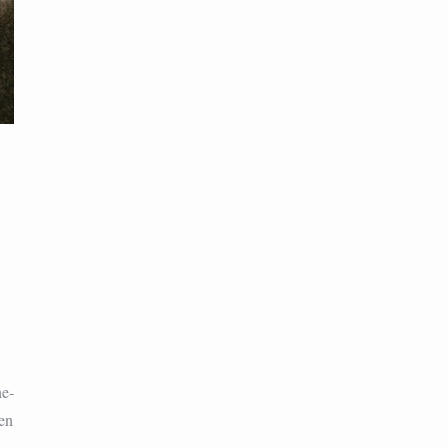
ne-
ten