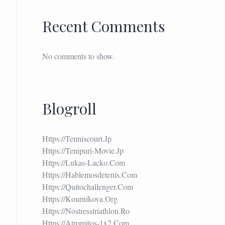
Recent Comments
No comments to show.
Blogroll
Https://tenniscourt.jp
Https://tenipuri-Movie.jp
Https://lukas-Lacko.com
Https://hablemosdetenis.com
Https://quitochallenger.com
Https://kournikova.org
Https://nostresstriathlon.ro
Https://atromitos-1x2.com