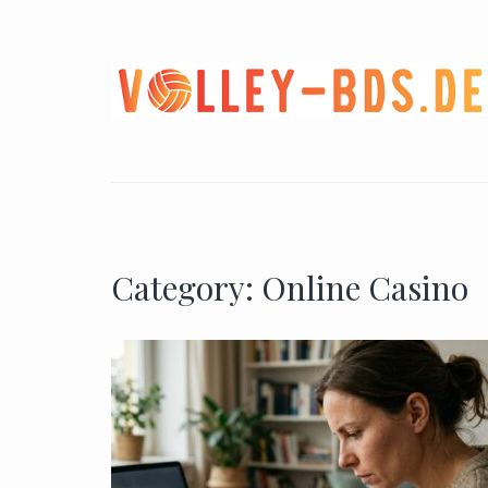
Skip
to
content
Category:
Online Casino